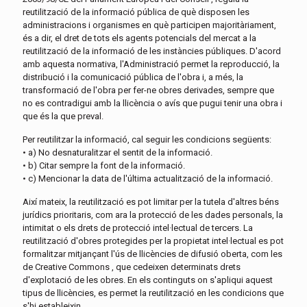
reutilització de la informació pública de què disposen les
administracions i organismes en què participen majoritàriament,
és a dir, el dret de tots els agents potencials del mercat a la
reutilització de la informació de les instàncies públiques. D'acord
amb aquesta normativa, l'Administració permet la reproducció, la
distribució i la comunicació pública de l'obra i, a més, la
transformació de l'obra per fer-ne obres derivades, sempre que
no es contradigui amb la llicència o avís que pugui tenir una obra i
que és la que preval.
Per reutilitzar la informació, cal seguir les condicions següents:
• a) No desnaturalitzar el sentit de la informació.
• b) Citar sempre la font de la informació.
• c) Mencionar la data de l'última actualització de la informació.
Així mateix, la reutilització es pot limitar per la tutela d'altres béns
jurídics prioritaris, com ara la protecció de les dades personals, la
intimitat o els drets de protecció intel·lectual de tercers. La
reutilització d'obres protegides per la propietat intel·lectual es pot
formalitzar mitjançant l'ús de llicències de difusió oberta, com les
de Creative Commons , que cedeixen determinats drets
d'explotació de les obres. En els continguts on s'apliqui aquest
tipus de llicències, es permet la reutilització en les condicions que
s'hi estableixin.