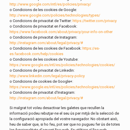
http://www.google.com/intl/es/policies/privacy/
o Condicions de les cookies de Google:
http://www.google.com/policies/technologies/types/
o Condicions de privacitat de Twitter:
https://twitter.com/privacy
o Condicions de privacitat en Facebook:
https://www.facebook.com/about/privacy/your-info-on-other
o Condicions de privacitat de Instagram:
http://instagram.com/about/legal/privacy/#
o Condicions de les cookies de Facebook:
https://es-
es.facebook.com/help/cookies
o Condicions de les cookies de Youtube:
https://www.google.es/intl/es/policies/technologies/cookies/
o Condicions de privacitat de Linkedin:
http://www.linkedin.com/legal/privacy-policy
o Condicions de cookies de Google+:
https://www.google.es/intl/es/policies/technologies/cookies/
o Condicions de privacitat d'Instagram:
http://instagram.com/about/legal/privacy/#
Si malgrat tot voleu desactivar les galetes que recullen la
informació podeu rebutjar-ne el seu ús per mitjà de la selecció de
la configuració apropiada del vostre navegador. No obstant això,
heu de saber que, si ho feu, pot ser que no pugueu fer ús de totes
les funcionalitats d'aquest lloc web. En utilitzar el lloc web,