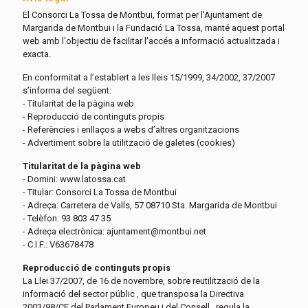
El Consorci La Tossa de Montbui, format per l'Ajuntament de
Margarida de Montbui i la Fundació La Tossa, manté aquest portal
web amb l'objectiu de facilitar l'accés a informació actualitzada i
exacta.
En conformitat a l’establert a les lleis 15/1999, 34/2002, 37/2007
s’informa del següent:
- Titularitat de la pàgina web
- Reproducció de continguts propis
- Referències i enllaços a webs d’altres organitzacions
- Advertiment sobre la utilització de galetes (cookies)
Titularitat de la pàgina web
- Domini: www.latossa.cat
- Titular: Consorci La Tossa de Montbui
- Adreça: Carretera de Valls, 57 08710 Sta. Margarida de Montbui
- Telèfon: 93 803 47 35
- Adreça electrònica: ajuntament@montbui.net
- C.I.F.: V63678478
Reproducció de continguts propis
La Llei 37/2007, de 16 de novembre, sobre reutilització de la
informació del sector públic , que transposa la Directiva
2003/98/CE del Parlament Europeu i del Consell , regula la