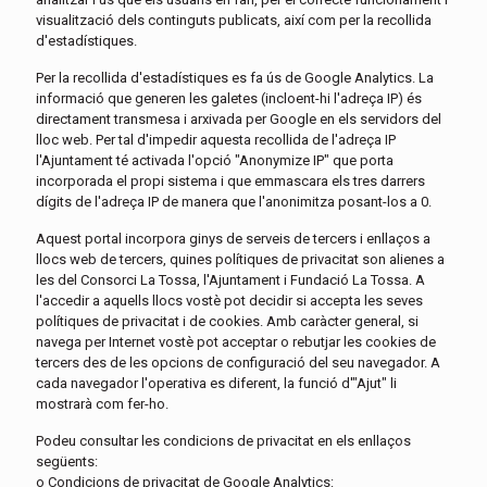
visualització dels continguts publicats, així com per la recollida
d'estadístiques.
Per la recollida d'estadístiques es fa ús de Google Analytics. La
informació que generen les galetes (incloent-hi l'adreça IP) és
directament transmesa i arxivada per Google en els servidors del
lloc web. Per tal d'impedir aquesta recollida de l'adreça IP
l'Ajuntament té activada l'opció "Anonymize IP" que porta
incorporada el propi sistema i que emmascara els tres darrers
dígits de l'adreça IP de manera que l'anonimitza posant-los a 0.
Aquest portal incorpora ginys de serveis de tercers i enllaços a
llocs web de tercers, quines polítiques de privacitat son alienes a
les del Consorci La Tossa, l'Ajuntament i Fundació La Tossa. A
l'accedir a aquells llocs vostè pot decidir si accepta les seves
polítiques de privacitat i de cookies. Amb caràcter general, si
navega per Internet vostè pot acceptar o rebutjar les cookies de
tercers des de les opcions de configuració del seu navegador. A
cada navegador l'operativa es diferent, la funció d'"Ajut" li
mostrarà com fer-ho.
Podeu consultar les condicions de privacitat en els enllaços
següents:
o Condicions de privacitat de Google Analytics: