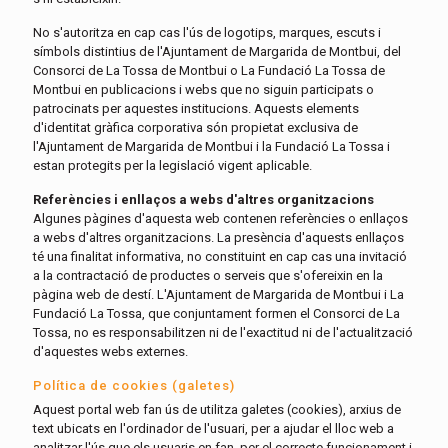
No s'autoritza en cap cas l'ús de logotips, marques, escuts i
símbols distintius de l'Ajuntament de Margarida de Montbui, del
Consorci de La Tossa de Montbui o La Fundació La Tossa de
Montbui en publicacions i webs que no siguin participats o
patrocinats per aquestes institucions. Aquests elements
d'identitat gràfica corporativa són propietat exclusiva de
l'Ajuntament de Margarida de Montbui i la Fundació La Tossa i
estan protegits per la legislació vigent aplicable.
Referències i enllaços a webs d'altres organitzacions
Algunes pàgines d'aquesta web contenen referències o enllaços
a webs d'altres organitzacions. La presència d'aquests enllaços
té una finalitat informativa, no constituint en cap cas una invitació
a la contractació de productes o serveis que s'ofereixin en la
pàgina web de destí. L'Ajuntament de Margarida de Montbui i La
Fundació La Tossa, que conjuntament formen el Consorci de La
Tossa, no es responsabilitzen ni de l'exactitud ni de l'actualització
d'aquestes webs externes.
Política de cookies (galetes)
Aquest portal web fan ús de utilitza galetes (cookies), arxius de
text ubicats en l'ordinador de l'usuari, per a ajudar el lloc web a
analitzar l'ús que els usuaris en fan, per el correcte funcionament i